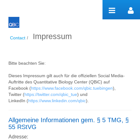
Pular para o conteúdo
Impressum
Impressum
Contact
/
Bitte beachten Sie:
Dieses Impressum gilt auch für die offiziellen Social Media-
Auftritte des Quantitative Biology Center (QBiC) auf
Facebook (
https://www.facebook.com/qbic.tuebingen
),
Twitter (
https://twitter.com/qbic_tue
) und
LinkedIn (
https://www.linkedin.com/qbic
).
Allgemeine Informationen gem. § 5 TMG, §
55 RStVG
Adresse: