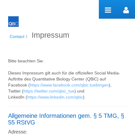
内容へスキップ
Impressum
Impressum
Contact
/
Bitte beachten Sie:
Dieses Impressum gilt auch für die offiziellen Social Media-
Auftritte des Quantitative Biology Center (QBiC) auf
Facebook (
https://www.facebook.com/qbic.tuebingen
),
Twitter (
https://twitter.com/qbic_tue
) und
LinkedIn (
https://www.linkedin.com/qbic
).
Allgemeine Informationen gem. § 5 TMG, §
55 RStVG
Adresse: