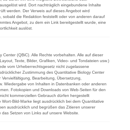
t ausgelöst wird. Dort nachträglich eingebundene Inhalte
rüft werden. Der Verweis auf dieses Angebot wird
 sobald die Redaktion feststellt oder von anderen darauf
mmtes Angebot, zu dem ein Link bereitgestellt wurde, eine
ortlichkeit auslöst.
gy Center (QBiC). Alle Rechte vorbehalten. Alle auf dieser
(Layout, Texte, Bilder, Grafiken, Video- und Tondateien usw.)
Jede vom Urheberrechtsgesetz nicht zugelassene
sdrücklicher Zustimmung des Quantitative Biology Center
r Vervielfältigung, Bearbeitung, Übersetzung,
zw. Wiedergabe von Inhalten in Datenbanken oder anderen
emen. Fotokopien und Downloads von Web-Seiten für den
 nicht kommerziellen Gebrauch dürfen hergestellt
 Wort-Bild-Marke liegt ausdrücklich bei dem Quantitative
uben ausdrücklich und begrüßen das Zitieren unserer
das Setzen von Links auf unsere Website.