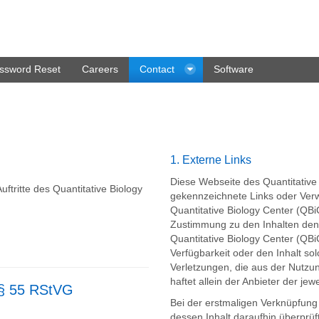
ssword Reset
Careers
Contact
Software
1. Externe Links
Diese Webseite des Quantitative
uftritte des Quantitative Biology
gekennzeichnete Links oder Verwe
Quantitative Biology Center (QBi
Zustimmung zu den Inhalten den v
Quantitative Biology Center (QB
Verfügbarkeit oder den Inhalt s
Verletzungen, die aus der Nutzung
haftet allein der Anbieter der jewe
 § 55 RStVG
Bei der erstmaligen Verknüpfung
dessen Inhalt daraufhin überprüft