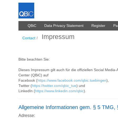
内容へスキップ
QBiC
Data Privacy Statement
Register
Pa
Impressum
Impressum
Contact
/
Bitte beachten Sie:
Dieses Impressum gilt auch für die offiziellen Social Media-A
Center (QBiC) auf
Facebook (
https://www.facebook.com/qbic.tuebingen
),
Twitter (
https://twitter.com/qbic_tue
) und
LinkedIn (
https://www.linkedin.com/qbic
).
Allgemeine Informationen gem. § 5 TMG,
Adresse: