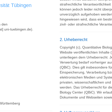
strafrechtliche Verantwortlichkei
sität Tübingen
können jedoch leider nicht überp
unverzüglich aufgehoben werden,
hingewiesen wird, dass ein besti
h den
zivil- oder strafrechtliche Verantw
t] uni-tuebingen.de).
2. Urheberrecht
Copyright (c), Quantitative Biolo
Website veröffentlichten Inhalte 
unterliegen dem Urheberrecht. 
Verwertung bedarf vorheriger au
(QBiC). Dies gilt insbesondere fü
Einspeicherung, Verarbeitung b
elektronischen Medien und Syst
privaten, wissenschaftlichen und
werden. Das Urheberrecht für die
Biology Center (QBiC). Wir erla
Dokumente und Webseiten sowie 
 Württemberg