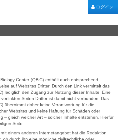
ログイン
 Biology Center (QBiC) enthält auch entsprechend
ise auf Websites Dritter. Durch den Link vermittelt das
C) lediglich den Zugang zur Nutzung dieser Inhalte. Eine
erlinkten Seiten Dritter ist damit nicht verbunden. Das
iC) übernimmt daher keine Verantwortung für die
olcher Websites und keine Haftung für Schäden oder
 – gleich welcher Art – solcher Inhalte entstehen. Hierfür
iligen Seite.
 mit einem anderen Internetangebot hat die Redaktion
, ob durch ihn eine mögliche zivilrechtliche oder