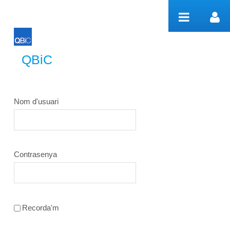
Salta al contigut
QBiC
QBiC
Nom d'usuari
Contrasenya
Recorda'm