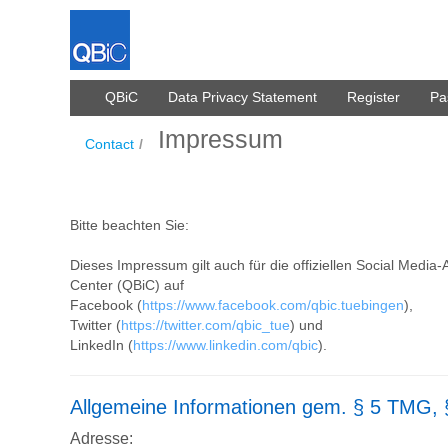
跳转到内容
QBiC
Data Privacy Statement
Register
Pa
Impressum
Impressum
Contact
/
Bitte beachten Sie:
Dieses Impressum gilt auch für die offiziellen Social Media-A
Center (QBiC) auf
Facebook (
https://www.facebook.com/qbic.tuebingen
),
Twitter (
https://twitter.com/qbic_tue
) und
LinkedIn (
https://www.linkedin.com/qbic
).
Allgemeine Informationen gem. § 5 TMG,
Adresse: