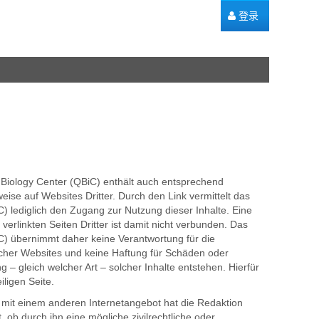
登录
 Biology Center (QBiC) enthält auch entsprechend
ise auf Websites Dritter. Durch den Link vermittelt das
C) lediglich den Zugang zur Nutzung dieser Inhalte. Eine
erlinkten Seiten Dritter ist damit nicht verbunden. Das
iC) übernimmt daher keine Verantwortung für die
olcher Websites und keine Haftung für Schäden oder
 – gleich welcher Art – solcher Inhalte entstehen. Hierfür
iligen Seite.
 mit einem anderen Internetangebot hat die Redaktion
, ob durch ihn eine mögliche zivilrechtliche oder