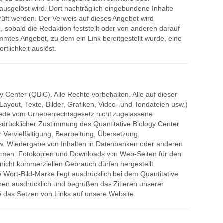
t ausgelöst wird. Dort nachträglich eingebundene Inhalte
rüft werden. Der Verweis auf dieses Angebot wird
 sobald die Redaktion feststellt oder von anderen darauf
mmtes Angebot, zu dem ein Link bereitgestellt wurde, eine
ortlichkeit auslöst.
gy Center (QBiC). Alle Rechte vorbehalten. Alle auf dieser
(Layout, Texte, Bilder, Grafiken, Video- und Tondateien usw.)
Jede vom Urheberrechtsgesetz nicht zugelassene
sdrücklicher Zustimmung des Quantitative Biology Center
r Vervielfältigung, Bearbeitung, Übersetzung,
zw. Wiedergabe von Inhalten in Datenbanken oder anderen
emen. Fotokopien und Downloads von Web-Seiten für den
 nicht kommerziellen Gebrauch dürfen hergestellt
 Wort-Bild-Marke liegt ausdrücklich bei dem Quantitative
uben ausdrücklich und begrüßen das Zitieren unserer
das Setzen von Links auf unsere Website.