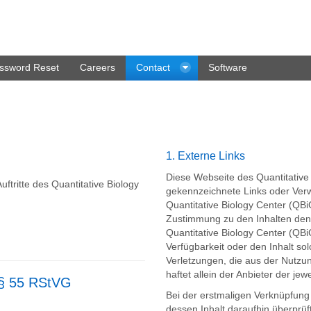
ssword Reset
Careers
Contact
Software
1. Externe Links
Diese Webseite des Quantitative
uftritte des Quantitative Biology
gekennzeichnete Links oder Verwe
Quantitative Biology Center (QBi
Zustimmung zu den Inhalten den v
Quantitative Biology Center (QB
Verfügbarkeit oder den Inhalt s
Verletzungen, die aus der Nutzung
haftet allein der Anbieter der jewe
 § 55 RStVG
Bei der erstmaligen Verknüpfung
dessen Inhalt daraufhin überprüft