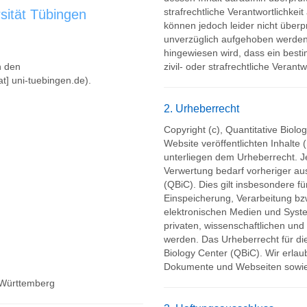
strafrechtliche Verantwortlichkei
sität Tübingen
können jedoch leider nicht überp
unverzüglich aufgehoben werden,
hingewiesen wird, dass ein besti
h den
zivil- oder strafrechtliche Verantw
t] uni-tuebingen.de).
2. Urheberrecht
Copyright (c), Quantitative Biolo
Website veröffentlichten Inhalte 
unterliegen dem Urheberrecht. 
Verwertung bedarf vorheriger au
(QBiC). Dies gilt insbesondere fü
Einspeicherung, Verarbeitung b
elektronischen Medien und Syst
privaten, wissenschaftlichen und
werden. Das Urheberrecht für die
Biology Center (QBiC). Wir erla
Dokumente und Webseiten sowie 
 Württemberg