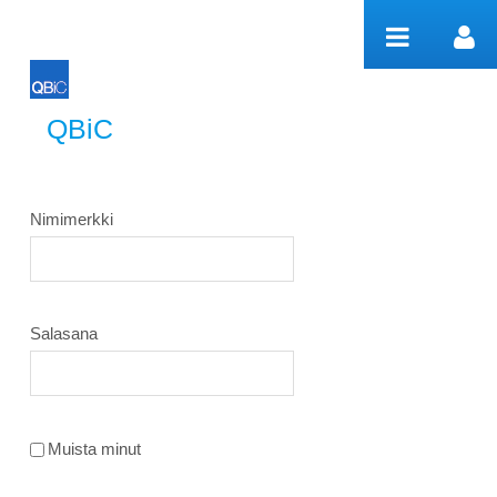
Hyppää sisältöön
QBiC
QBiC
Nimimerkki
Salasana
Muista minut